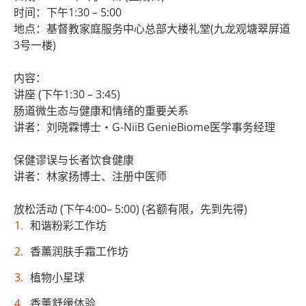
时间：下午1:30 – 5:00
地点：基督教家庭服务中心总部大楼礼堂(九龙观塘翠屏道
3号一楼)
内容：
讲座 (下午1:30 – 3:45)
肠道微生态与健康和情绪的重要关系
讲者：刘晓霖博士・G-NiiB GenieBiome医学事务经理
保健谬误与长者饮食健康
讲者：林家扬博士、注册中医师
放松活动 (下午4:00– 5:00) (名额有限，先到先得)
和谐粉彩工作坊
香薰润肤手霜工作坊
植物小星球
香薰舒缓体验