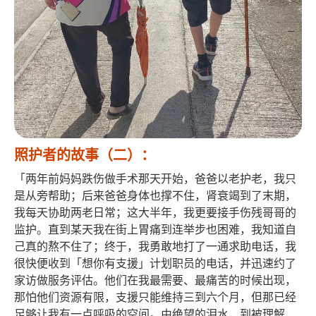
照护者的故事（二）：
「两年前妈妈跌伤做手术那天开始，爸爸以老护老，我只
是从旁帮助；后来爸爸身体也撑不住，肾衰竭到了末期，
我每天协助两老日常；这大半年，我更要接手伤残哥哥的
监护。直到某天我在街上胃痛到连举步也困难，我知道自
己真的熬不住了；终于，我勇敢地打了一通求助电话，我
很快便收到「想你有支援」计划职员的电话，并迅速约了
家访做服务评估。他们在我最需要、最痛苦的时候出现，
那怕他们资源有限，支援只能维持三到六个月，但那已经
足够让我有一点呼吸的空间。由绝望的泪水，到被理解、